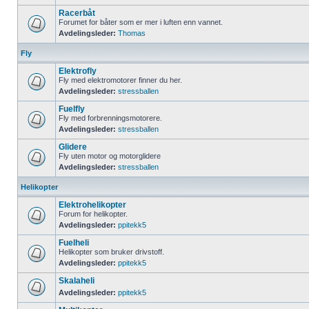
Racerbåt
Forumet for båter som er mer i luften enn vannet.
Avdelingsleder:
Thomas
Fly
Elektrofly
Fly med elektromotorer finner du her.
Avdelingsleder:
stressballen
Fuelfly
Fly med forbrenningsmotorere.
Avdelingsleder:
stressballen
Glidere
Fly uten motor og motorglidere
Avdelingsleder:
stressballen
Helikopter
Elektrohelikopter
Forum for helikopter.
Avdelingsleder:
ppitekk5
Fuelheli
Helikopter som bruker drivstoff.
Avdelingsleder:
ppitekk5
Skalaheli
Avdelingsleder:
ppitekk5