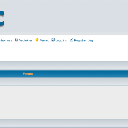
takt oss
Vedtekter
Været
Logg inn
Registrer deg
Forum