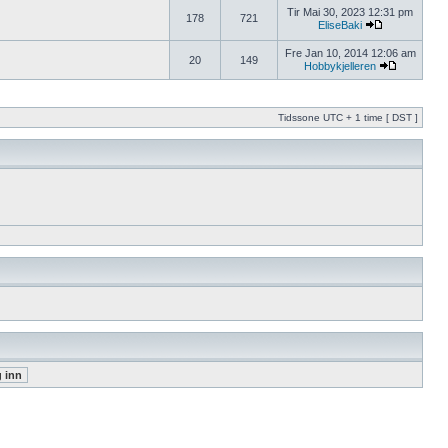
Tir Mai 30, 2023 12:31 pm
178
721
EliseBaki
Fre Jan 10, 2014 12:06 am
20
149
Hobbykjelleren
Tidssone UTC + 1 time [ DST ]