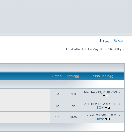
Hjelp
Søk
Dato/klokkeslett: Lør Aug 08, 2026 3:33 pm
Emner
Innlegg
Siste innlegg
Man Feb 19, 2018 7:23 pm
34
488
TT
Søn Nov 12, 2017 1:11 am
13
85
BGH
Tor Feb 26, 2015 10:11 pm
483
6145
Torst