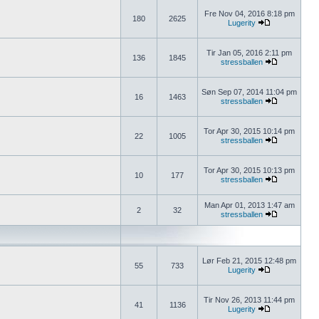
Fre Nov 04, 2016 8:18 pm
180
2625
Lugerity
Tir Jan 05, 2016 2:11 pm
136
1845
stressballen
Søn Sep 07, 2014 11:04 pm
16
1463
stressballen
Tor Apr 30, 2015 10:14 pm
22
1005
stressballen
Tor Apr 30, 2015 10:13 pm
10
177
stressballen
Man Apr 01, 2013 1:47 am
2
32
stressballen
Lør Feb 21, 2015 12:48 pm
55
733
Lugerity
Tir Nov 26, 2013 11:44 pm
41
1136
Lugerity