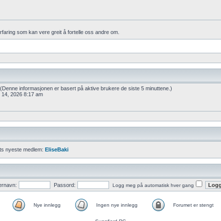
erfaring som kan vere greit å fortelle oss andre om.
r (Denne informasjonen er basert på aktive brukere de siste 5 minuttene.)
r 14, 2026 8:17 am
ts nyeste medlem:
EliseBaki
ernavn:
Passord:
Logg meg på automatisk hver gang
Nye innlegg
Ingen nye innlegg
Forumet er stengt