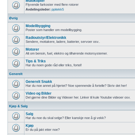
Multikopter
Flyvende farkoster med flere rotorer
Avdelingsleder:
ppitekk5
Øvrig
Modellbygging
Poster som handler om modellbygging.
Radioutstyr/Elektronikk
Sendere, mottakere, ladere, batterier, servoer osv..
Motorer
Alt om bensin, fuel, elektro og tilhørende motorsystemer.
Tips & Triks
Har du noen gode råd eller triks, fortel!
Generelt
Generelt Snakk
Har du noe annet på hjertet? Noe spennende å fortelle? Skriv det her!
Video og Bilder
Del gjerne dine Bilder og Videoer her. Linker til kule Youtube videoer osv.
Kjøp & Salg
Salg
Har du noe du skal selge? Eller kanskje noe å gi vekk?
Kjøp
Er du på jakt etter noe?