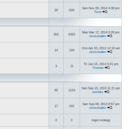
Søn Nov 09, 2014 4:38 pm
29
828
Torst
Man Mar 17, 2014 5:28 pm
302
4352
stressballen
Ons Apr 03, 2013 12:10 am
14
193
stressballen
Tir Jan 15, 2013 5:01 pm
3
11
Thomas
Søn Sep 15, 2013 11:21 pm
85
1153
storlaks
Søn Sep 08, 2013 8:57 pm
17
202
stressballen
0
0
Ingen innlegg