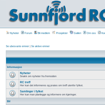
Nyheter
Forum
Bli medlem
Prosjekter
Galleri
Om oss
Kon
Se ubesvarte emner
|
Se aktive emner
Informasjon
Nyheter
Snakk om nyheter fra fremsiden
RC treff
Her kan det informeres og prates om treff utenfor fylket.
Samlinger i fylket
Her kan man planlegge og informere om kjøringer.
Bil