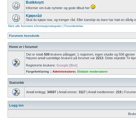
Butikknytt
Informer om kule nyheter og gode tilbud her
Kjøpsråd
Skal du kjøpe noe, og trenger råd. Eller kanskje du bare har hatt en dårlig 
Slett alle forumets informasjonskapsler
|
Forumledelse
Forumets hovedside
Hvem er i forumet
Det er totalt
509
brukere pålogget: 1 registrert, ingen skjulte og 508 gjeste
Høyest antall samtidige brukere på forumet var
2213
. Dette skjedde Tir Ap
Registrerte brukere:
Google [Bot]
Fargeforklaring ::
Administratorer
,
Globale moderatorer
Statistikk
Antall innlegg:
34597
| Antall emner:
3117
| Antall medlemmer:
219
| Forume
Logg inn
Bruk