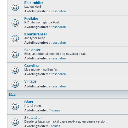
Elektrobiler
Lad og kjør!
Avdelingsleder:
stressballen
Fuelbiler
RC biler som går på Fuel.
Avdelingsleder:
stressballen
Konkurranser
Alle typer billøp
Avdelingsleder:
stressballen
Skalabiler
Biler, lastebiler, alt med hjul og nøyaktig skala.
Avdelingsleder:
stressballen
Crawling
Mye moment og liten fart.
Avdelingsleder:
stressballen
Vintage
Avdelingsleder:
stressballen
Båter
Båter
RC på vann.
Avdelingsleder:
Thomas
Skalabåter
Detaljerte båter som skal være replika av en større versjon.
Avdelingsleder:
Thomas