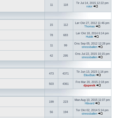
Tir Jul 14, 2015 12:22 pm
11
118
rotor
Lør Okt 27, 2012 11:46 pm
15
112
Thomas
Lør Okt 18, 2014 6:14 pm
78
683
Hubik
Ons Sep 05, 2012 12:28 pm
11
99
stressballen
Ons Jul 22, 2015 10:15 pm
42
295
stressballen
Tir Jun 13, 2023 1:16 pm
473
4371
EliseBaki
Fre Mar 20, 2015 2:18 pm
503
4361
djupevik
Man Aug 10, 2015 11:07 pm
199
223
Håvard
Tor Okt 02, 2014 5:14 pm
56
194
stressballen