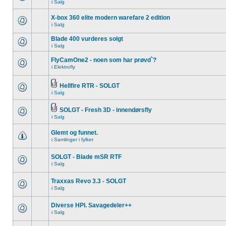
i
Salg
X-box 360 elite modern warefare 2 edition
i
Salg
Blade 400 vurderes solgt
i
Salg
FlyCamOne2 - noen som har prøvd`?
i
Elektrofly
Hellfire RTR - SOLGT
i
Salg
SOLGT - Fresh 3D - innendørsfly
i
Salg
Glemt og funnet.
i
Samlinger i fylket
SOLGT - Blade mSR RTF
i
Salg
Traxxas Revo 3.3 - SOLGT
i
Salg
Diverse HPI. Savagedeler++
i
Salg