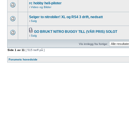
rc hobby heli-piloter
i
Video og Bilder
Selger to nitrobiler! XL og RS4 3 drift, nedsatt
i
Salg
GO BRUKT NITRO BUGGY TILL (VÅR PRIS) SOLGT
i
Salg
Vis innlegg fra forrige:
Side
1
av
11
[ 515 treff på ]
Forumets hovedside