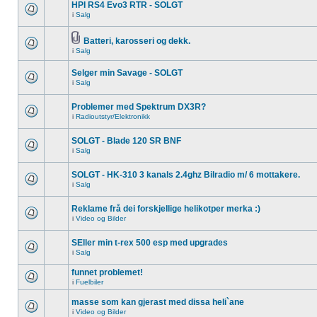
HPI RS4 Evo3 RTR - SOLGT
i
Salg
Batteri, karosseri og dekk.
i
Salg
Selger min Savage - SOLGT
i
Salg
Problemer med Spektrum DX3R?
i
Radioutstyr/Elektronikk
SOLGT - Blade 120 SR BNF
i
Salg
SOLGT - HK-310 3 kanals 2.4ghz Bilradio m/ 6 mottakere.
i
Salg
Reklame frå dei forskjellige helikotper merka :)
i
Video og Bilder
SEller min t-rex 500 esp med upgrades
i
Salg
funnet problemet!
i
Fuelbiler
masse som kan gjerast med dissa heli`ane
i
Video og Bilder