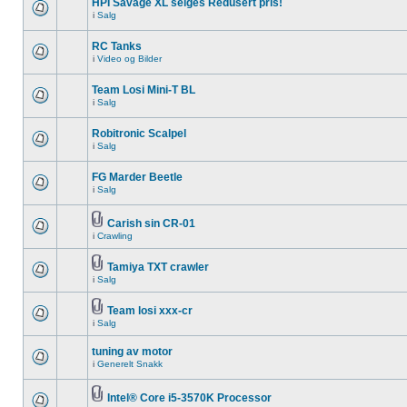
HPI Savage XL selges Redusert pris!
i
Salg
RC Tanks
i
Video og Bilder
Team Losi Mini-T BL
i
Salg
Robitronic Scalpel
i
Salg
FG Marder Beetle
i
Salg
Carish sin CR-01
i
Crawling
Tamiya TXT crawler
i
Salg
Team losi xxx-cr
i
Salg
tuning av motor
i
Generelt Snakk
Intel® Core i5-3570K Processor