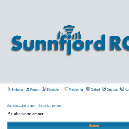
Nyheter
Forum
Bli medlem
Prosjekter
Galleri
Om oss
Kon
Se ubesvarte emner
|
Se aktive emner
Se ubesvarte emner
Emner