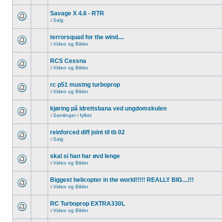
Savage X 4.6 - RTR
i
Salg
terrorsquad for the wind....
i
Video og Bilder
RCS Cessna
i
Video og Bilder
rc p51 mustng turboprop
i
Video og Bilder
kjøring på idrettsbana ved ungdomskulen
i
Samlinger i fylket
reinforced diff joint til tb 02
i
Salg
skal si han har øvd lenge
i
Video og Bilder
Biggest helicopter in the world!!!!! REALLY BIG....!!!
i
Video og Bilder
RC Turboprop EXTRA330L
i
Video og Bilder