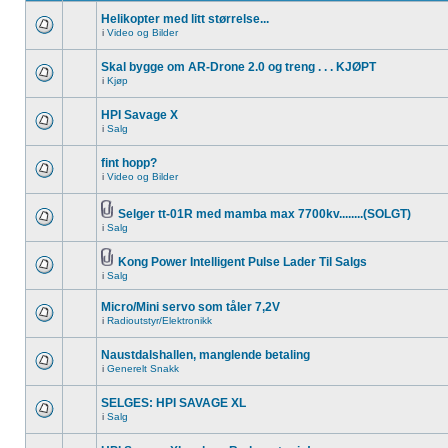
Helikopter med litt størrelse...
i
Video og Bilder
Skal bygge om AR-Drone 2.0 og treng . . . KJØPT
i
Kjøp
HPI Savage X
i
Salg
fint hopp?
i
Video og Bilder
Selger tt-01R med mamba max 7700kv........(SOLGT)
i
Salg
Kong Power Intelligent Pulse Lader Til Salgs
i
Salg
Micro/Mini servo som tåler 7,2V
i
Radioutstyr/Elektronikk
Naustdalshallen, manglende betaling
i
Generelt Snakk
SELGES: HPI SAVAGE XL
i
Salg