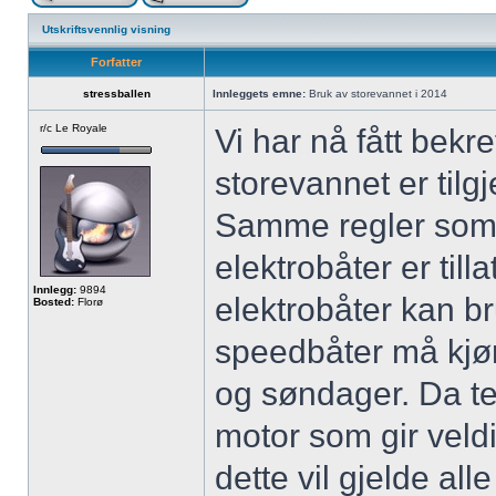
Utskriftsvennlig visning
Forfatter
stressballen
Innleggets emne:
Bruk av storevannet i 2014
r/c Le Royale
Vi har nå fått bekr
storevannet er tilgj
Samme regler som fø
elektrobåter er tilla
Innlegg:
9894
elektrobåter kan b
Bosted:
Florø
speedbåter må kjør
og søndager. Da te
motor som gir veldi
dette vil gjelde al