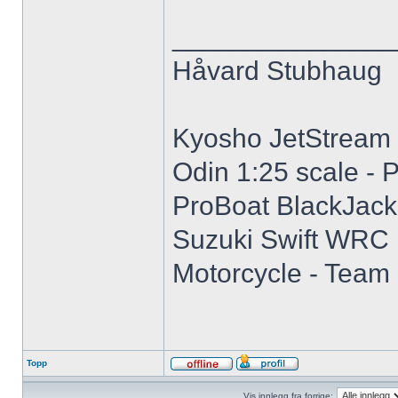
______________
Håvard Stubhaug
Kyosho JetStream 1
Odin 1:25 scale - 
ProBoat BlackJack
Suzuki Swift WRC 
Motorcycle - Team
Topp
Vis innlegg fra forrige: