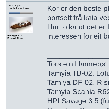
Ekstrahjelp i
Kor er den beste pl
Hobbyforretningen
bortsett frå kaia 
Har tolka at det er 
interessen for eit 
Innlegg:
224
Bosted:
Florø
______________
Torstein Hamrebø
Tamyia TB-02, Lotus
Tamiya DF-02, Risi
Tamyia Scania R620
HPI Savage 3.5 (fue