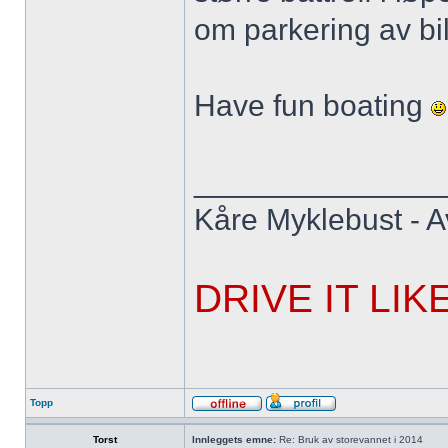
om parkering av bile
Have fun boating
______________
Kåre Myklebust - Av
DRIVE IT LIK
Topp
Torst
Innleggets emne:
Re: Bruk av storevannet i 2014