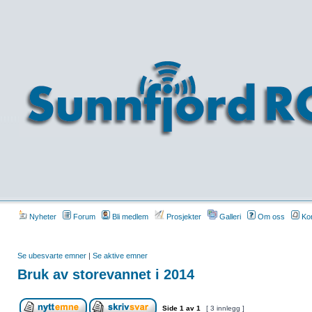
Nyheter
Forum
Bli medlem
Prosjekter
Galleri
Om oss
Kon
Se ubesvarte emner
|
Se aktive emner
Bruk av storevannet i 2014
Side
1
av
1
[ 3 innlegg ]