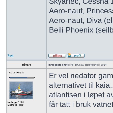
Skyartec, Cessna 18
Aero-naut, Princess
Aero-naut, Diva (el
Beili Phoenix (seilb
Topp
Håvard
Innleggets emne:
Re: Bruk av storevannet i 2014
r/c Le Royale
Er vel nedafor ga
alternativet til kai
atlantisen i løpet a
får tatt i bruk vatne
Innlegg:
1267
Bosted:
Florø