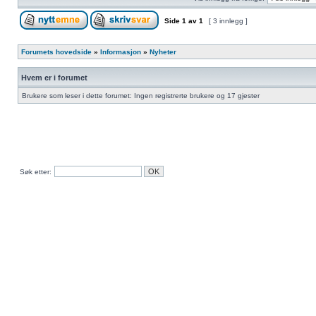
Side
1
av
1
[ 3 innlegg ]
Forumets hovedside
»
Informasjon
»
Nyheter
Hvem er i forumet
Brukere som leser i dette forumet: Ingen registrerte brukere og 17 gjester
Søk etter: