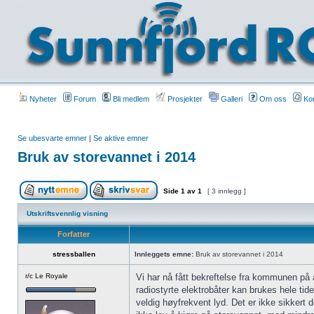
Nyheter
Forum
Bli medlem
Prosjekter
Galleri
Om oss
Kon
Se ubesvarte emner
|
Se aktive emner
Bruk av storevannet i 2014
Side
1
av
1
[ 3 innlegg ]
Utskriftsvennlig visning
Forfatter
stressballen
Innleggets emne:
Bruk av storevannet i 2014
r/c Le Royale
Vi har nå fått bekreftelse fra kommunen på at 
radiostyrte elektrobåter kan brukes hele t
veldig høyfrekvent lyd. Det er ikke sikkert 