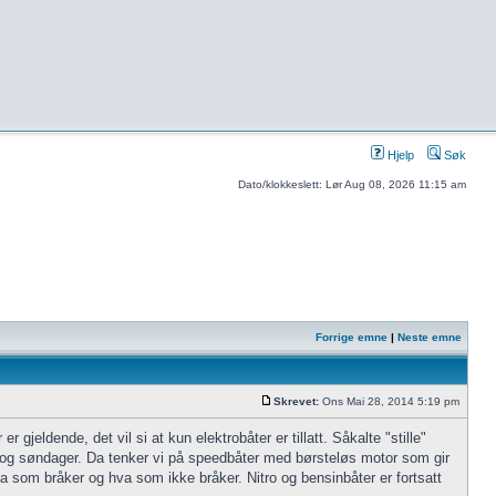
Hjelp
Søk
Dato/klokkeslett: Lør Aug 08, 2026 11:15 am
Forrige emne
|
Neste emne
Skrevet:
Ons Mai 28, 2014 5:19 pm
 gjeldende, det vil si at kun elektrobåter er tillatt. Såkalte "stille"
r og søndager. Da tenker vi på speedbåter med børsteløs motor som gir
hva som bråker og hva som ikke bråker. Nitro og bensinbåter er fortsatt