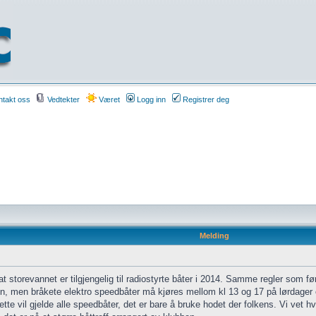
takt oss
Vedtekter
Været
Logg inn
Registrer deg
Melding
storevannet er tilgjengelig til radiostyrte båter i 2014. Samme regler som før er
iden, men bråkete elektro speedbåter må kjøres mellom kl 13 og 17 på lørdage
dette vil gjelde alle speedbåter, det er bare å bruke hodet der folkens. Vi vet 