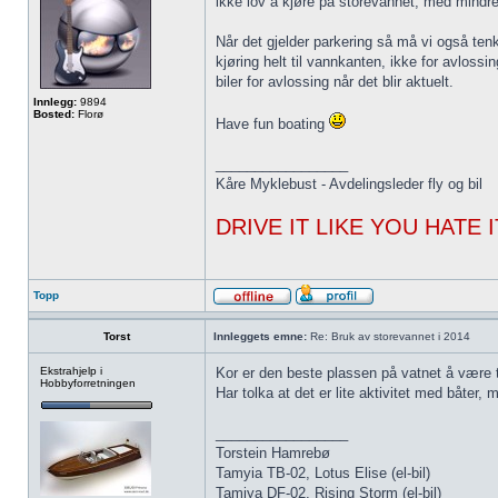
ikke lov å kjøre på storevannet, med mindre 
Når det gjelder parkering så må vi også tenk
kjøring helt til vannkanten, ikke for avlossi
biler for avlossing når det blir aktuelt.
Innlegg:
9894
Bosted:
Florø
Have fun boating
_________________
Kåre Myklebust - Avdelingsleder fly og bil
DRIVE IT LIKE YOU HATE I
Topp
Torst
Innleggets emne:
Re: Bruk av storevannet i 2014
Ekstrahjelp i
Kor er den beste plassen på vatnet å være t
Hobbyforretningen
Har tolka at det er lite aktivitet med båter,
_________________
Torstein Hamrebø
Tamyia TB-02, Lotus Elise (el-bil)
Tamiya DF-02, Rising Storm (el-bil)