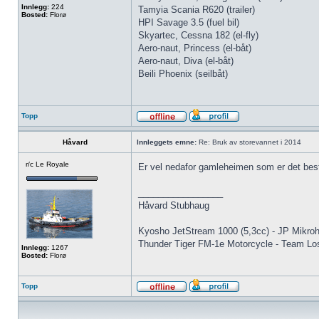
Innlegg:
224
Tamyia Scania R620 (trailer)
Bosted:
Florø
HPI Savage 3.5 (fuel bil)
Skyartec, Cessna 182 (el-fly)
Aero-naut, Princess (el-båt)
Aero-naut, Diva (el-båt)
Beili Phoenix (seilbåt)
Topp
Håvard
Innleggets emne:
Re: Bruk av storevannet i 2014
r/c Le Royale
Er vel nedafor gamleheimen som er det beste a
_________________
Håvard Stubhaug
Kyosho JetStream 1000 (5,3cc) - JP Mikroh
Thunder Tiger FM-1e Motorcycle - Team Lo
Innlegg:
1267
Bosted:
Florø
Topp