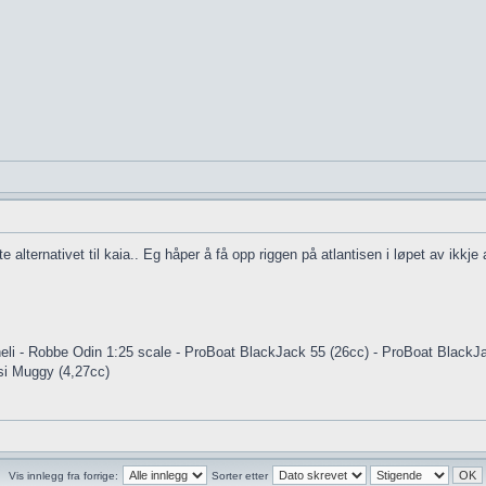
lternativet til kaia.. Eg håper å få opp riggen på atlantisen i løpet av ikkje al
eli - Robbe Odin 1:25 scale - ProBoat BlackJack 55 (26cc) - ProBoat BlackJ
si Muggy (4,27cc)
Vis innlegg fra forrige:
Sorter etter