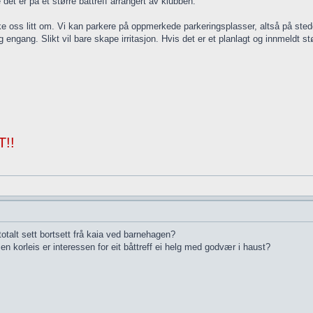
det er på et større båttreff arrangert av klubben.
e oss litt om. Vi kan parkere på oppmerkede parkeringsplasser, altså på stede
ng engang. Slikt vil bare skape irritasjon. Hvis det er et planlagt og innmeldt 
T!!
otalt sett bortsett frå kaia ved barnehagen?
 men korleis er interessen for eit båttreff ei helg med godvær i haust?