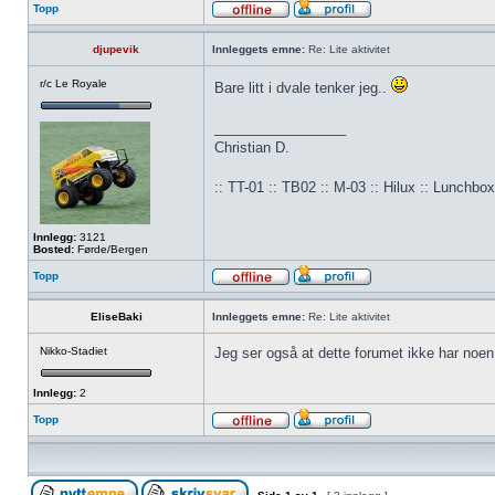
Topp
djupevik
Innleggets emne:
Re: Lite aktivitet
r/c Le Royale
Bare litt i dvale tenker jeg..
_________________
Christian D.
:: TT-01 :: TB02 :: M-03 :: Hilux :: Lunchbox 
Innlegg:
3121
Bosted:
Førde/Bergen
Topp
EliseBaki
Innleggets emne:
Re: Lite aktivitet
Nikko-Stadiet
Jeg ser også at dette forumet ikke har noen n
Innlegg:
2
Topp