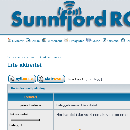
Nyheter
Forum
Bli medlem
Prosjekter
Galleri
Om oss
Kon
Se ubesvarte emner
|
Se aktive emner
Lite aktivitet
Side
1
av
1
[ 3 innlegg ]
Utskriftsvennlig visning
Forfatter
peterstorehode
Innleggets emne:
Lite aktivitet
Nikko-Stadiet
Her har det ikke vært noe aktivitet på en st
Innlegg:
1