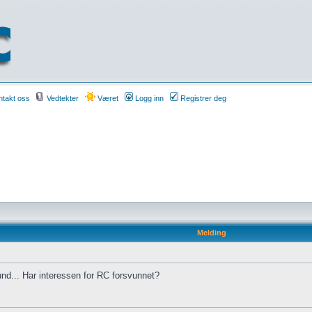
takt oss
Vedtekter
Været
Logg inn
Registrer deg
Melding
und... Har interessen for RC forsvunnet?