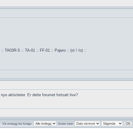
:: TA03R-S :: TA-01 :: FF-01 :: Pajero :: (o\ ! /o) ::
ye aktiviteter. Er dette forumet fortsatt live?
Vis innlegg fra forrige:
Sorter etter