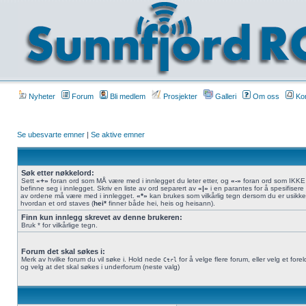
Nyheter
Forum
Bli medlem
Prosjekter
Galleri
Om oss
Kon
Se ubesvarte emner
|
Se aktive emner
Søk etter nøkkelord:
Sett
«+»
foran ord som MÅ være med i innlegget du leter etter, og
«-»
foran ord som IKKE 
befinne seg i innlegget. Skriv en liste av ord separert av
«|»
i en parantes for å spesifisere
av ordene må være med i innlegget.
«*»
kan brukes som vilkårlig tegn dersom du er usikke
hvordan et ord staves (
hei*
finner både hei, heis og heisann).
Finn kun innlegg skrevet av denne brukeren:
Bruk * for vilkårlige tegn.
Forum det skal søkes i:
Merk av hvilke forum du vil søke i. Hold nede
for å velge flere forum, eller velg et fore
Ctrl
og velg at det skal søkes i underforum (neste valg)