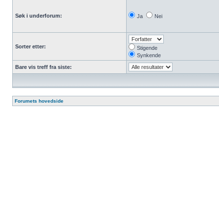
Søk i underforum:
Ja
Nei
Sorter etter:
Stigende
Synkende
Bare vis treff fra siste:
Forumets hovedside