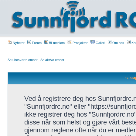
Nyheter
Forum
Bli medlem
Prosjekter
Galleri
Om oss
Kon
Se ubesvarte emner
|
Se aktive emner
Sunnfj
Ved å registrere deg hos Sunnfjordrc.no
"Sunnfjordrc.no" eller "https://sunnfjo
ikke registrer deg hos "Sunnfjordrc.no
disse når som helst og gjøre vårt beste
gjennom reglene ofte når du er medlem