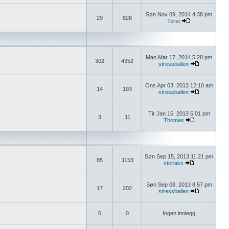
Søn Nov 09, 2014 4:38 pm
29
828
Torst
Man Mar 17, 2014 5:28 pm
302
4352
stressballen
Ons Apr 03, 2013 12:10 am
14
193
stressballen
Tir Jan 15, 2013 5:01 pm
3
11
Thomas
Søn Sep 15, 2013 11:21 pm
85
1153
storlaks
Søn Sep 08, 2013 8:57 pm
17
202
stressballen
0
0
Ingen innlegg