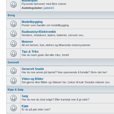
Multikopter
Flyvende farkoster med flere rotorer
Avdelingsleder:
ppitekk5
Øvrig
Modellbygging
Poster som handler om modellbygging.
Radioutstyr/Elektronikk
Sendere, mottakere, ladere, batterier, servoer osv..
Motorer
Alt om bensin, fuel, elektro og tilhørende motorsystemer.
Tips & Triks
Har du noen gode råd eller triks, fortel!
Generelt
Generelt Snakk
Har du noe annet på hjertet? Noe spennende å fortelle? Skriv det her!
Video og Bilder
Del gjerne dine Bilder og Videoer her. Linker til kule Youtube videoer osv.
Kjøp & Salg
Salg
Har du noe du skal selge? Eller kanskje noe å gi vekk?
Kjøp
Er du på jakt etter noe?