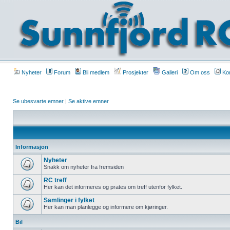
Nyheter
Forum
Bli medlem
Prosjekter
Galleri
Om oss
Kon
Se ubesvarte emner
|
Se aktive emner
Informasjon
Nyheter
Snakk om nyheter fra fremsiden
RC treff
Her kan det informeres og prates om treff utenfor fylket.
Samlinger i fylket
Her kan man planlegge og informere om kjøringer.
Bil