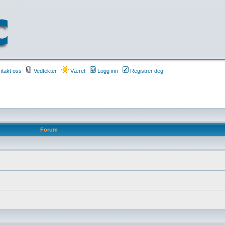
takt oss
Vedtekter
Været
Logg inn
Registrer deg
Forum