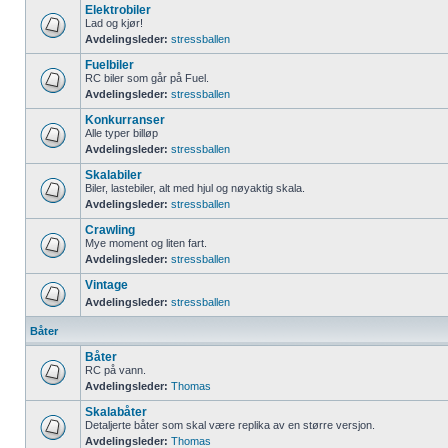
Elektrobiler
Lad og kjør!
Avdelingsleder:
stressballen
Fuelbiler
RC biler som går på Fuel.
Avdelingsleder:
stressballen
Konkurranser
Alle typer billøp
Avdelingsleder:
stressballen
Skalabiler
Biler, lastebiler, alt med hjul og nøyaktig skala.
Avdelingsleder:
stressballen
Crawling
Mye moment og liten fart.
Avdelingsleder:
stressballen
Vintage
Avdelingsleder:
stressballen
Båter
Båter
RC på vann.
Avdelingsleder:
Thomas
Skalabåter
Detaljerte båter som skal være replika av en større versjon.
Avdelingsleder:
Thomas