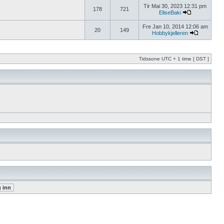
Tir Mai 30, 2023 12:31 pm
178
721
EliseBaki
Fre Jan 10, 2014 12:06 am
20
149
Hobbykjelleren
Tidssone UTC + 1 time [ DST ]