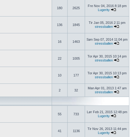
Fre Nov 04, 2016 8:18 pm
180
2625
Lugerity
Tir Jan 05, 2016 2:11 pm
136
1845
stressballen
Søn Sep 07, 2014 11:04 pm
16
1463
stressballen
Tor Apr 30, 2015 10:14 pm
22
1005
stressballen
Tor Apr 30, 2015 10:13 pm
10
177
stressballen
Man Apr 01, 2013 1:47 am
2
32
stressballen
Lør Feb 21, 2015 12:48 pm
55
733
Lugerity
Tir Nov 26, 2013 11:44 pm
41
1136
Lugerity