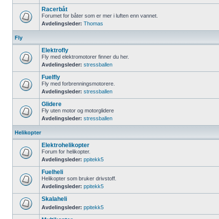
Racerbåt
Forumet for båter som er mer i luften enn vannet.
Avdelingsleder:
Thomas
Fly
Elektrofly
Fly med elektromotorer finner du her.
Avdelingsleder:
stressballen
Fuelfly
Fly med forbrenningsmotorere.
Avdelingsleder:
stressballen
Glidere
Fly uten motor og motorglidere
Avdelingsleder:
stressballen
Helikopter
Elektrohelikopter
Forum for helikopter.
Avdelingsleder:
ppitekk5
Fuelheli
Helikopter som bruker drivstoff.
Avdelingsleder:
ppitekk5
Skalaheli
Avdelingsleder:
ppitekk5