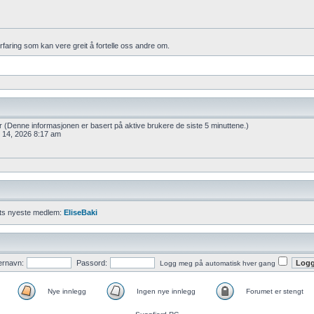
erfaring som kan vere greit å fortelle oss andre om.
er (Denne informasjonen er basert på aktive brukere de siste 5 minuttene.)
r 14, 2026 8:17 am
ts nyeste medlem:
EliseBaki
ernavn:
Passord:
Logg meg på automatisk hver gang
Nye innlegg
Ingen nye innlegg
Forumet er stengt