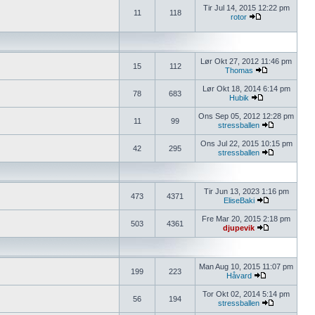
Tir Jul 14, 2015 12:22 pm
11
118
rotor
Lør Okt 27, 2012 11:46 pm
15
112
Thomas
Lør Okt 18, 2014 6:14 pm
78
683
Hubik
Ons Sep 05, 2012 12:28 pm
11
99
stressballen
Ons Jul 22, 2015 10:15 pm
42
295
stressballen
Tir Jun 13, 2023 1:16 pm
473
4371
EliseBaki
Fre Mar 20, 2015 2:18 pm
503
4361
djupevik
Man Aug 10, 2015 11:07 pm
199
223
Håvard
Tor Okt 02, 2014 5:14 pm
56
194
stressballen