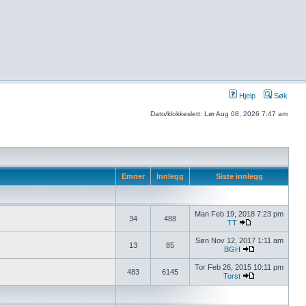
Hjelp
Søk
Dato/klokkeslett: Lør Aug 08, 2026 7:47 am
Emner
Innlegg
Siste innlegg
Man Feb 19, 2018 7:23 pm
34
488
TT
Søn Nov 12, 2017 1:11 am
13
85
BGH
Tor Feb 26, 2015 10:11 pm
483
6145
Torst