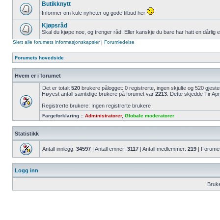
Butikknytt
Informer om kule nyheter og gode tilbud her
Kjøpsråd
Skal du kjøpe noe, og trenger råd. Eller kanskje du bare har hatt en dårlig 
Slett alle forumets informasjonskapsler
|
Forumledelse
Forumets hovedside
Hvem er i forumet
Det er totalt
520
brukere pålogget: 0 registrerte, ingen skjulte og 520 gjest
Høyest antall samtidige brukere på forumet var
2213
. Dette skjedde Tir Ap
Registrerte brukere: Ingen registrerte brukere
Fargeforklaring ::
Administratorer
,
Globale moderatorer
Statistikk
Antall innlegg:
34597
| Antall emner:
3117
| Antall medlemmer:
219
| Forume
Logg inn
Bruk