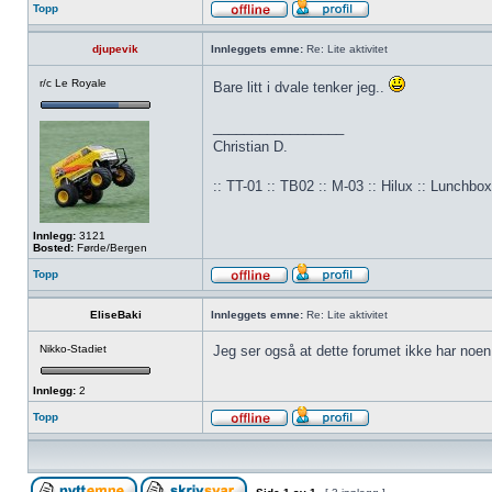
Topp
djupevik
Innleggets emne:
Re: Lite aktivitet
r/c Le Royale
Bare litt i dvale tenker jeg..
_________________
Christian D.
:: TT-01 :: TB02 :: M-03 :: Hilux :: Lunchbox 
Innlegg:
3121
Bosted:
Førde/Bergen
Topp
EliseBaki
Innleggets emne:
Re: Lite aktivitet
Nikko-Stadiet
Jeg ser også at dette forumet ikke har noen n
Innlegg:
2
Topp