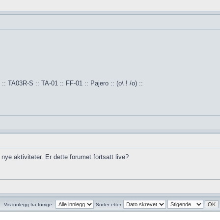
:: TA03R-S :: TA-01 :: FF-01 :: Pajero :: (o\ ! /o) ::
ye aktiviteter. Er dette forumet fortsatt live?
Vis innlegg fra forrige:
Sorter etter