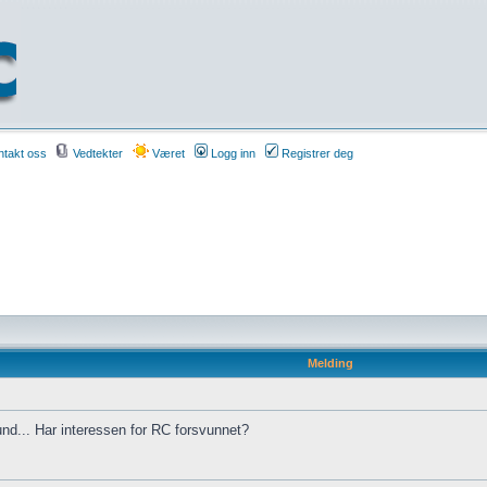
takt oss
Vedtekter
Været
Logg inn
Registrer deg
Melding
und... Har interessen for RC forsvunnet?