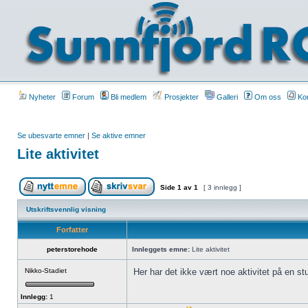
Nyheter
Forum
Bli medlem
Prosjekter
Galleri
Om oss
Kon
Se ubesvarte emner
|
Se aktive emner
Lite aktivitet
Side
1
av
1
[ 3 innlegg ]
Utskriftsvennlig visning
Forfatter
peterstorehode
Innleggets emne:
Lite aktivitet
Nikko-Stadiet
Her har det ikke vært noe aktivitet på en st
Innlegg:
1