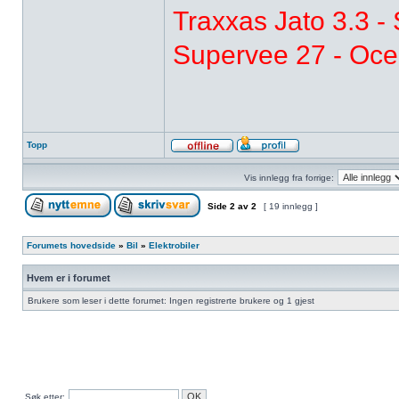
Traxxas Jato 3.3 -
Supervee 27 - Oc
Topp
Vis innlegg fra forrige:
Side
2
av
2
[ 19 innlegg ]
Forumets hovedside
»
Bil
»
Elektrobiler
Hvem er i forumet
Brukere som leser i dette forumet: Ingen registrerte brukere og 1 gjest
Søk etter: