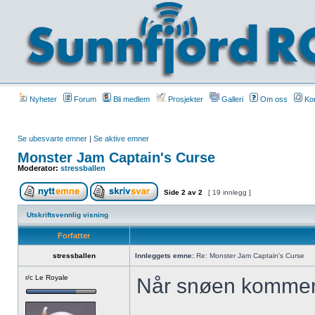
Nyheter
Forum
Bli medlem
Prosjekter
Galleri
Om oss
Kon
Se ubesvarte emner
|
Se aktive emner
Monster Jam Captain's Curse
Moderator:
stressballen
Side
2
av
2
[ 19 innlegg ]
Utskriftsvennlig visning
Forfatter
stressballen
Innleggets emne:
Re: Monster Jam Captain's Curse
r/c Le Royale
Når snøen kommer s