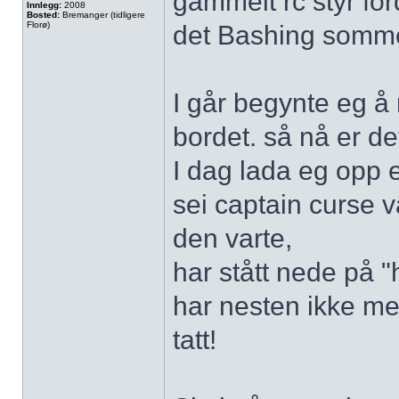
gammelt rc styr ford
Innlegg:
2008
Bosted:
Bremanger (tidligere
Florø)
det Bashing somme
I går begynte eg å 
bordet. så nå er det
I dag lada eg opp ei
sei captain curse v
den varte,
har stått nede på "
har nesten ikke me
tatt!