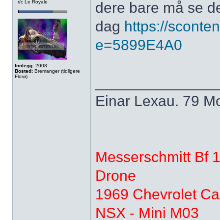
r/c Le Royale
dere bare må se dett
dag
https://sconten
e=5899E4A0
Innlegg:
2008
Bosted:
Bremanger (tidligere
Florø)
______________
Einar Lexau. 79 Mo
Messerschmitt Bf 
Drone
1969 Chevrolet Ca
NSX - Mini M03