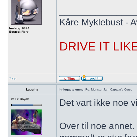
______________
Kåre Myklebust - Av
Innlegg:
9894
Bosted:
Florø
DRIVE IT LIK
Topp
Lugerity
Innleggets emne:
Re: Monster Jam Captain's Curse
r/c Le Royale
Det vart ikke noe 
Over til noe annet