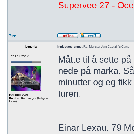
Supervee 27 - Oc
Topp
Lugerity
Innleggets emne:
Re: Monster Jam Captain's Curse
r/c Le Royale
Måtte til å sette på
nede på marka. Så 
minutter og eg fikk
turen.
Innlegg:
2008
Bosted:
Bremanger (tidligere
Florø)
______________
Einar Lexau. 79 Mo